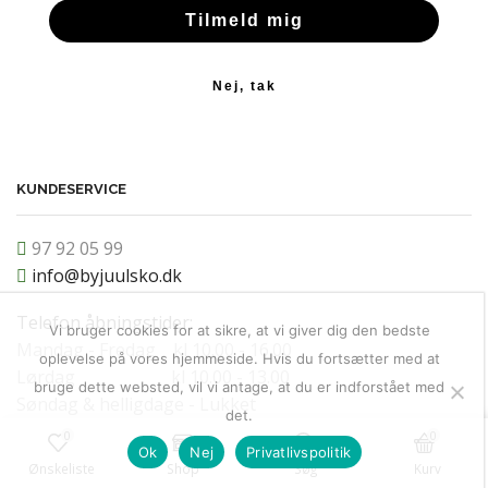
Tilmeld mig
Nej, tak
KUNDESERVICE
97 92 05 99
info@byjuulsko.dk
Telefon åbningstider:
Vi bruger cookies for at sikre, at vi giver dig den bedste
Mandag - Fredag kl 10.00 - 16.00
oplevelse på vores hjemmeside. Hvis du fortsætter med at
Lørdag kl 10.00 - 13.00
bruge dette websted, vil vi antage, at du er indforstået med
Søndag & helligdage - Lukket
det.
0
0
Ok
Nej
Privatlivspolitik
Ønskeliste
Shop
Søg
Kurv