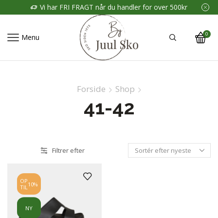
Vi har FRI FRAGT når du handler for over 500kr
0
Menu
Forside
Shop
41-42
Filtrer efter
OP
10%
TIL
NY