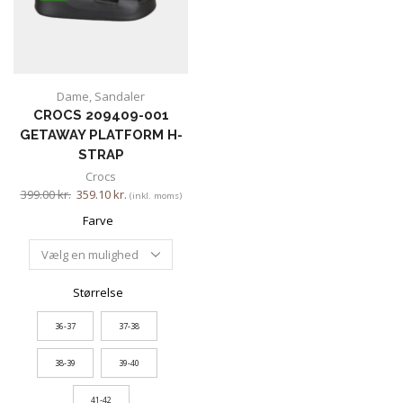
Dame
,
Sandaler
CROCS 209409-001
GETAWAY PLATFORM H-
STRAP
Crocs
399.00
kr.
359.10
kr.
(inkl. moms)
Farve
Størrelse
36-37
37-38
38-39
39-40
41-42