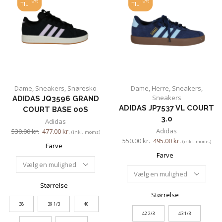
10%
10%
TIL
TIL
Dame
,
Sneakers
,
Snøresko
Dame
,
Herre
,
Sneakers
,
Sneakers
ADIDAS JQ3596 GRAND
ADIDAS JP7537 VL COURT
COURT BASE 00S
3.0
Adidas
Adidas
530.00
kr.
477.00
kr.
(inkl. moms)
550.00
kr.
495.00
kr.
(inkl. moms)
Farve
Farve
Størrelse
Størrelse
38
39 1/3
40
42 2/3
43 1/3