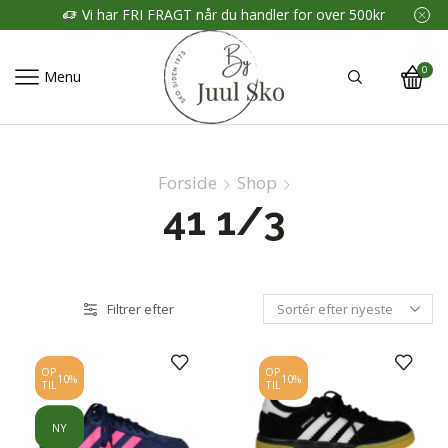
Vi har FRI FRAGT når du handler for over 500kr
0
Menu
Forside
Shop
41 1/3
Filtrer efter
OP
OP
10%
10%
TIL
TIL
NY