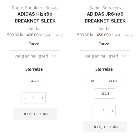
Dame
,
Sneakers
,
Udsalg
Dame
,
Sneakers
ADIDAS IH1380
ADIDAS JR6906
BREAKNET SLEEK
BREAKNET SLEEK
Adidas
Adidas
500.00
kr.
400.00
kr.
500.00
kr.
450.00
kr.
(inkl. moms)
(inkl. moms)
Farve
Farve
Størrelse
Størrelse
42 2/3
40
41 1/3
42 2/3
-
+
-
+
TILFØJ TIL KURV
TILFØJ TIL KURV