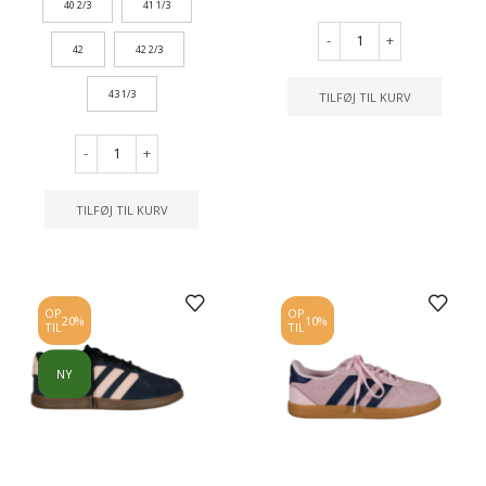
40 2/3
41 1/3
-
+
42
42 2/3
43 1/3
TILFØJ TIL KURV
-
+
TILFØJ TIL KURV
OP
OP
20%
10%
TIL
TIL
NY