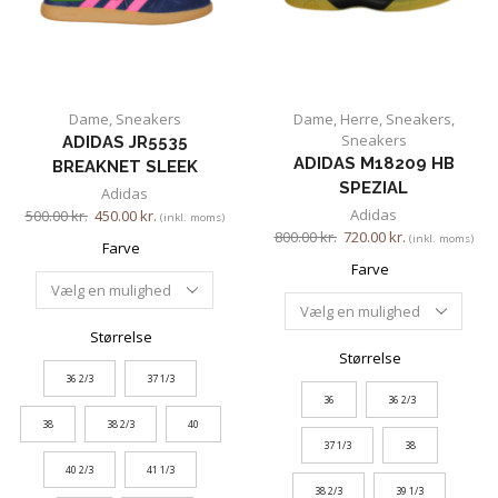
Dame
,
Sneakers
Dame
,
Herre
,
Sneakers
,
Sneakers
ADIDAS JR5535
ADIDAS M18209 HB
BREAKNET SLEEK
SPEZIAL
Adidas
Adidas
500.00
kr.
450.00
kr.
(inkl. moms)
800.00
kr.
720.00
kr.
(inkl. moms)
Farve
Farve
Størrelse
Størrelse
36 2/3
37 1/3
36
36 2/3
38
38 2/3
40
37 1/3
38
40 2/3
41 1/3
38 2/3
39 1/3