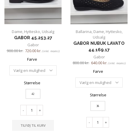
Dame
,
Hyttesko
,
Udsalg
Ballarina
,
Dame
,
Hyttesko
,
Udsalg
GABOR 45.253.27
GABOR NUBUK LAVATO
Gabor
44.169.17
900.00
kr.
720.00
kr.
(inkl. moms)
Gabor
Farve
800.00
kr.
640.00
kr.
(inkl. moms)
Farve
Størrelse
42
Størrelse
36
-
+
-
+
TILFØJ TIL KURV