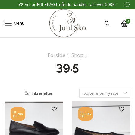
Vi har FRI FRAGT når du handler for over 500kr
0
Menu
Forside
Shop
39.5
Filtrer efter
OP
OP
20%
20%
TIL
TIL