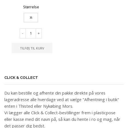
Størrelse
38
-
+
TILFØJ TIL KURV
CLICK & COLLECT
Du kan bestille og afhente din pakke direkte på vores
lageradresse alle hverdage ved at vælge "Afhentning i butik"
enten i Thisted eller Nykøbing Mors.
Vi lægger alle Click & Collect-bestillinger frem i plasticpose
eller kasse med dit navn på, så kan du hente i ro og mag, når
det passer dig bedst.