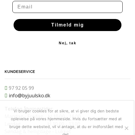
Email
Tilmeld mig
Nej, tak
KUNDESERVICE
97 92 05 99
info@byjuulsko.dk
Telefon åbningstider:
Vi bruger cookies for at sikre, at vi giver dig den bedste
Mandag - Fredag kl 10.00 - 16.00
oplevelse på vores hjemmeside. Hvis du fortsætter med at
Lørdag kl 10.00 - 13.00
bruge dette websted, vil vi antage, at du er indforstået med
Søndag & helligdage - Lukket
det.