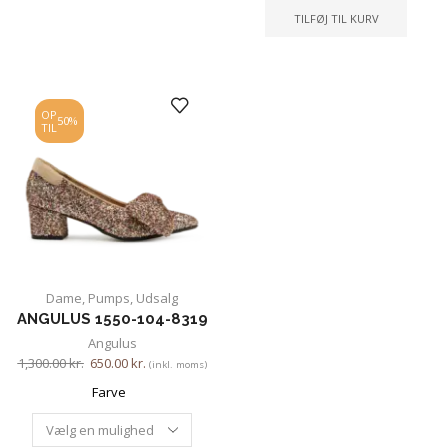
TILFØJ TIL KURV
OP
50%
TIL
Dame
,
Pumps
,
Udsalg
ANGULUS 1550-104-8319
Angulus
1,300.00
kr.
650.00
kr.
(inkl. moms)
Farve