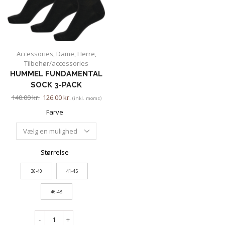
Accessories
,
Dame
,
Herre
,
Tilbehør/accessories
HUMMEL FUNDAMENTAL
SOCK 3-PACK
140.00
kr.
126.00
kr.
(inkl. moms)
Farve
Størrelse
36-40
41-45
46-48
-
+