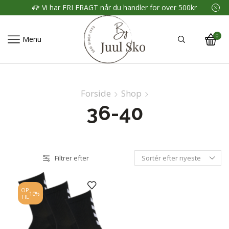
Vi har FRI FRAGT når du handler for over 500kr
0
Menu
Forside
Shop
36-40
Filtrer efter
OP
10%
TIL