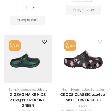
-
+
TILFØJ TIL KURV
TILFØJ TIL KURV
OP
OP
33%
25%
TIL
TIL
Børn
,
Hjemmesko
,
Udsalg
Børn
,
Hjemmesko
,
Sandaler
ZIGZAG NAIKE KIDS
CROCS CLASSIC 212670-
Z262577 TREKKING
001 FLOWER CLOG
GREEN
Crocs
350.00
kr.
262.50
kr.