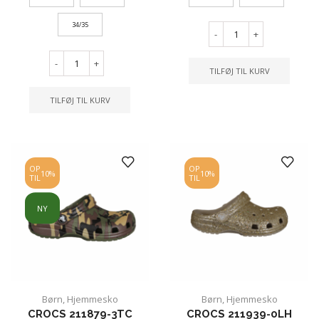
34/35
-
+
-
+
TILFØJ TIL KURV
TILFØJ TIL KURV
OP
OP
10%
10%
TIL
TIL
NY
Børn
,
Hjemmesko
Børn
,
Hjemmesko
CROCS 211879-3TC
CROCS 211939-0LH