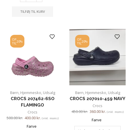
TILFØJ TIL KURV
OP
OP
20%
20%
TIL
TIL
Børn
,
Hjemmesko
,
Udsalg
Børn
,
Hjemmesko
,
Udsalg
CROCS 207462-6SO
CROCS 207010-459 NAVY
FLAMINGO
Crocs
450.00
kr.
360.00
kr.
Crocs
(inkl. moms)
500.00
kr.
400.00
kr.
(inkl. moms)
Farve
Farve