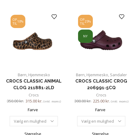
OP
OP
10%
25%
TIL
TIL
NY
Børn
,
Hjemmesko
Børn
,
Hjemmesko
,
Sandaler
CROCS CLASSIC ANIMAL
CROCS CLASSIC CROG
CLOG 211881-2LD
206991-5CQ
Crocs
Crocs
350.00
kr.
315.00
kr.
300.00
kr.
225.00
kr.
(inkl. moms)
(inkl. moms)
Farve
Farve
Størrelse
Størrelse