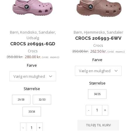
Børn
,
Kondisko
,
Sandaler
,
Børn
,
Hjemmesko
,
Sandaler
Udsalg
CROCS 206993-6WV
CROCS 206991-6GD
Crocs
Crocs
350.00
kr.
262.50
kr.
(inkl. moms)
350.00
kr.
280.00
kr.
(inkl. moms)
Farve
Farve
Størrelse
Størrelse
34/35
29/30
32/33
-
+
33/34
TILFØJ TIL KURV
-
+