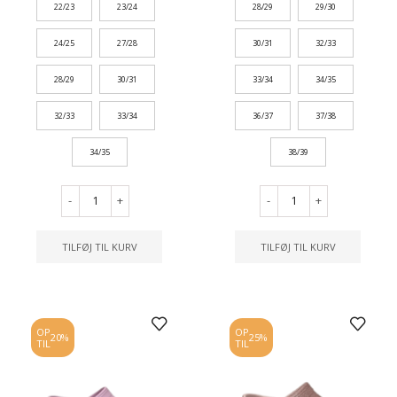
22/23
23/24
28/29
29/30
24/25
27/28
30/31
32/33
28/29
30/31
33/34
34/35
32/33
33/34
36/37
37/38
34/35
38/39
-
+
-
+
TILFØJ TIL KURV
TILFØJ TIL KURV
OP
OP
20%
25%
TIL
TIL