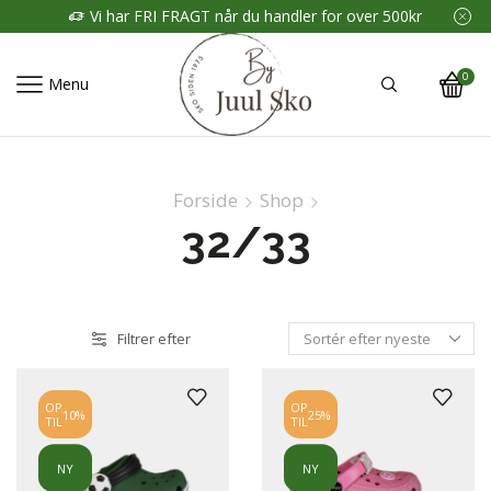
Vi har FRI FRAGT når du handler for over 500kr
0
Menu
Forside
Shop
32/33
Filtrer efter
OP
OP
10%
25%
TIL
TIL
NY
NY