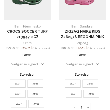
Børn
,
Hjemmesko
Børn
,
Sandaler
CROCS SOCCER TURF
ZIGZAG NAIKE KIDS
213947-2CZ
Z262578 BEGONIA PINK
Crocs
Zig Zag
399.95
kr.
359.96
kr.
150.00
kr.
112.50
kr.
(inkl. moms)
(inkl. moms)
Farve
Farve
Størrelse
Størrelse
30/31
32/33
26/27
28/29
33/34
34/35
30/31
34/35
36/37
37/38
-
+