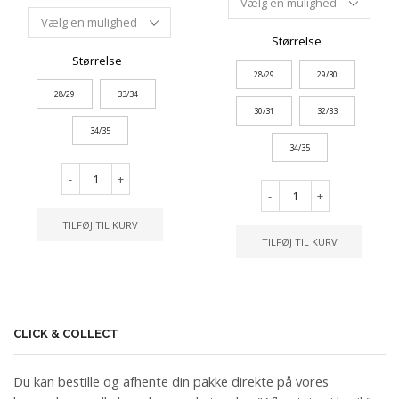
Størrelse
Størrelse
28/29
29/30
28/29
33/34
30/31
32/33
34/35
34/35
-
+
-
+
TILFØJ TIL KURV
TILFØJ TIL KURV
CLICK & COLLECT
Du kan bestille og afhente din pakke direkte på vores