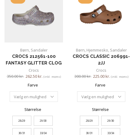
Børn
,
Sandaler
Børn
,
Hjemmesko
,
Sandaler
CROCS 212561-100
CROCS CLASSIC 206991-
FANTASY GLITTER CLOG
2JJ
Crocs
Crocs
350.00
kr.
262.50
kr.
300.00
kr.
225.00
kr.
(inkl. moms)
(inkl. moms)
Farve
Farve
Størrelse
Størrelse
28/29
29/30
28/29
29/30
30/31
33/34
30/31
33/34