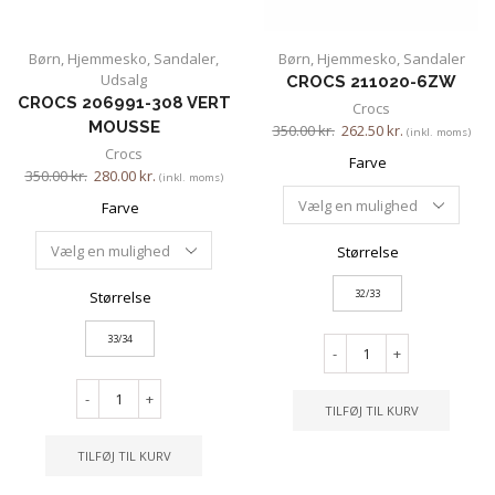
Børn
,
Hjemmesko
,
Sandaler
,
Børn
,
Hjemmesko
,
Sandaler
Udsalg
CROCS 211020-6ZW
CROCS 206991-308 VERT
Crocs
MOUSSE
350.00
kr.
262.50
kr.
(inkl. moms)
Crocs
Farve
350.00
kr.
280.00
kr.
(inkl. moms)
Farve
Størrelse
32/33
Størrelse
33/34
-
+
-
+
TILFØJ TIL KURV
TILFØJ TIL KURV