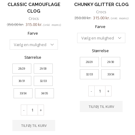
CLASSIC CAMOUFLAGE
CHUNKY GLITTER CLOG
CLOG
Crocs
350.00
kr.
315.00
kr.
Crocs
(inkl. moms)
350.00
kr.
315.00
kr.
(inkl. moms)
Farve
Farve
Størrelse
Størrelse
28/29
29/30
28/29
29/30
32/33
33/34
30/31
32/33
-
+
33/34
34/35
TILFØJ TIL KURV
-
+
TILFØJ TIL KURV