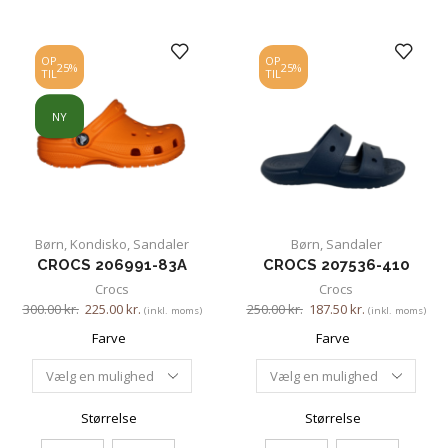
OP
OP
25%
25%
TIL
TIL
NY
Børn
,
Kondisko
,
Sandaler
Børn
,
Sandaler
CROCS 206991-83A
CROCS 207536-410
Crocs
Crocs
300.00
kr.
225.00
kr.
250.00
kr.
187.50
kr.
(inkl. moms)
(inkl. moms)
Farve
Farve
Størrelse
Størrelse