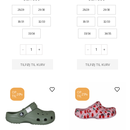
28/29
29/30
28/29
29/30
30/31
32/33
30/31
32/33
33/34
33/34
34/35
-
+
-
+
TILFØJ TIL KURV
TILFØJ TIL KURV
OP
OP
20%
25%
TIL
TIL