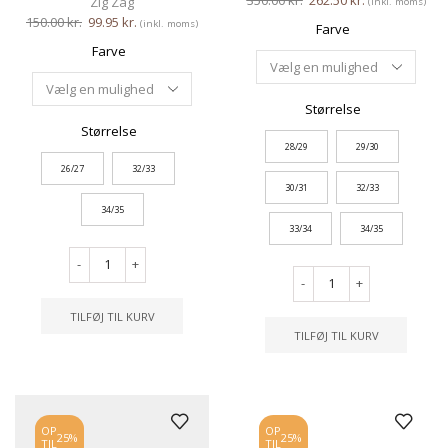
Zig Zag
(inkl. moms)
150.00
kr.
99.95
kr.
(inkl. moms)
Farve
Farve
Størrelse
Størrelse
28/29
29/30
26/27
32/33
30/31
32/33
34/35
33/34
34/35
-
+
-
+
TILFØJ TIL KURV
TILFØJ TIL KURV
OP
OP
25%
25%
TIL
TIL