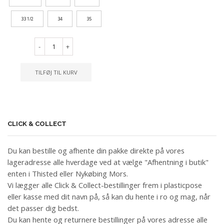
33 1/2
34
35
-
+
TILFØJ TIL KURV
CLICK & COLLECT
Du kan bestille og afhente din pakke direkte på vores
lageradresse alle hverdage ved at vælge "Afhentning i butik"
enten i Thisted eller Nykøbing Mors.
Vi lægger alle Click & Collect-bestillinger frem i plasticpose
eller kasse med dit navn på, så kan du hente i ro og mag, når
det passer dig bedst.
Du kan hente og returnere bestillinger på vores adresse alle