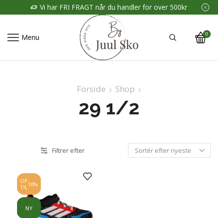
Vi har FRI FRAGT når du handler for over 500kr
0
Menu
Forside
Shop
29 1/2
Filtrer efter
OP
10%
TIL
NY