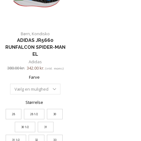
Børn
,
Kondisko
ADIDAS JR5660
RUNFALCON SPIDER-MAN
EL
Adidas
380.00
kr.
342.00
kr.
(inkl. moms)
Farve
Størrelse
28
28 1/2
30
30 1/2
31
31 1/2
32
33