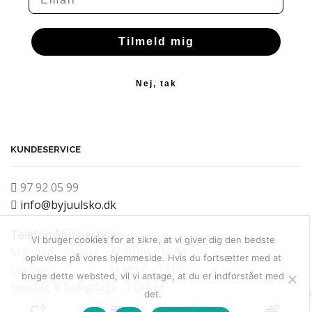
Tilmeld mig
Nej, tak
KUNDESERVICE
97 92 05 99
info@byjuulsko.dk
Telefon åbningstider:
Vi bruger cookies for at sikre, at vi giver dig den bedste
Mandag - Fredag kl 10.00 - 16.00
oplevelse på vores hjemmeside. Hvis du fortsætter med at
Lørdag kl 10.00 - 13.00
bruge dette websted, vil vi antage, at du er indforstået med
Søndag & helligdage - Lukket
det.
0
0