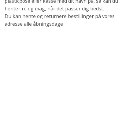
plasticpose eller kasse med dit navn på, så kan du
hente i ro og mag, når det passer dig bedst.
Du kan hente og returnere bestillinger på vores
adresse alle åbningsdage