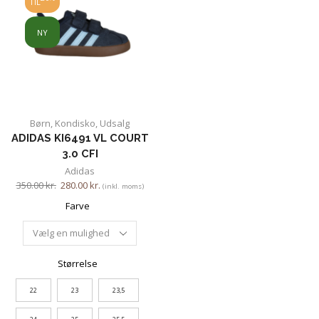
TIL
NY
Børn
,
Kondisko
,
Udsalg
ADIDAS KI6491 VL COURT
3.0 CFI
Adidas
350.00
kr.
280.00
kr.
(inkl. moms)
Farve
Størrelse
22
23
23,5