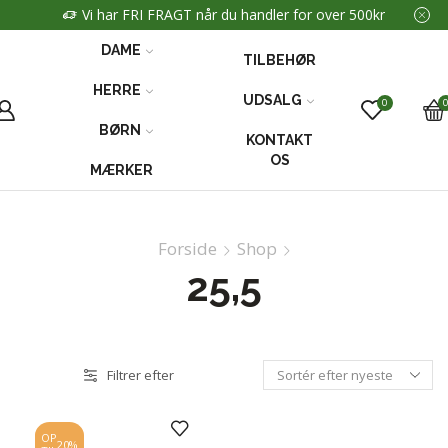
Vi har FRI FRAGT når du handler for over 500kr
DAME
TILBEHØR
HERRE
UDSALG
0
BØRN
KONTAKT
OS
MÆRKER
Forside
Shop
25,5
Filtrer efter
OP
20%