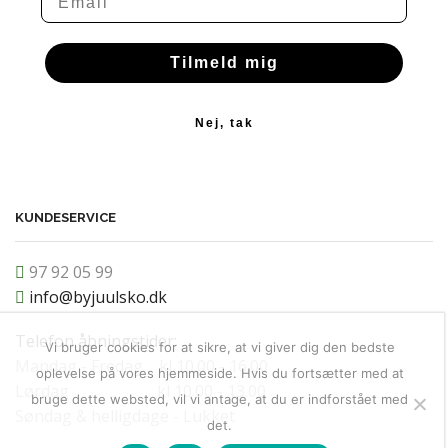
Tilmeld mig
Nej, tak
KUNDESERVICE
97 92 05 99
info@byjuulsko.dk
Telefon åbningstider:
Vi bruger cookies for at sikre, at vi giver dig den bedste
Mandag - Fredag kl 10.00 - 16.00
oplevelse på vores hjemmeside. Hvis du fortsætter med at
Lørdag kl 10.00 - 13.00
bruge dette websted, vil vi antage, at du er indforstået med
Søndag & helligdage - Lukket
det.