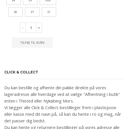
24
25
25,5
26
27
21
-
+
TILFØJ TIL KURV
CLICK & COLLECT
Du kan bestille og afhente din pakke direkte på vores
lageradresse alle hverdage ved at vælge "Afhentning i butik"
enten i Thisted eller Nykøbing Mors.
Vi lægger alle Click & Collect-bestillinger frem i plasticpose
eller kasse med dit navn på, så kan du hente i ro og mag, når
det passer dig bedst.
Du kan hente og returnere bestillinger på vores adresse alle