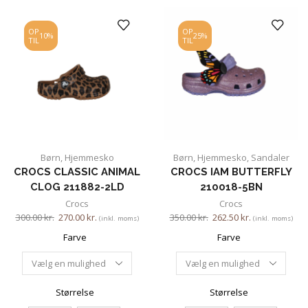
OP
OP
10%
25%
TIL
TIL
Børn
,
Hjemmesko
Børn
,
Hjemmesko
,
Sandaler
CROCS CLASSIC ANIMAL
CROCS IAM BUTTERFLY
CLOG 211882-2LD
210018-5BN
Crocs
Crocs
300.00
kr.
270.00
kr.
350.00
kr.
262.50
kr.
(inkl. moms)
(inkl. moms)
Farve
Farve
Størrelse
Størrelse