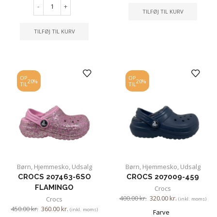
-
+
TILFØJ TIL KURV
TILFØJ TIL KURV
OP
OP
20%
20%
TIL
TIL
Børn
,
Hjemmesko
,
Udsalg
Børn
,
Hjemmesko
,
Udsalg
CROCS 207463-6SO
CROCS 207009-459
FLAMINGO
Crocs
400.00
kr.
320.00
kr.
Crocs
(inkl. moms)
450.00
kr.
360.00
kr.
(inkl. moms)
Farve