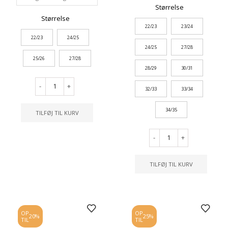
Størrelse
Størrelse
22/23
23/24
22/23
24/25
24/25
27/28
25/26
27/28
28/29
30/31
-
+
32/33
33/34
34/35
TILFØJ TIL KURV
-
+
TILFØJ TIL KURV
OP
OP
20%
25%
TIL
TIL