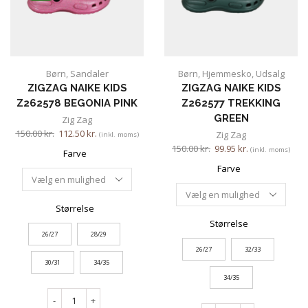
Børn
,
Sandaler
Børn
,
Hjemmesko
,
Udsalg
ZIGZAG NAIKE KIDS
ZIGZAG NAIKE KIDS
Z262578 BEGONIA PINK
Z262577 TREKKING
GREEN
Zig Zag
150.00
kr.
112.50
kr.
Zig Zag
(inkl. moms)
150.00
kr.
99.95
kr.
(inkl. moms)
Farve
Farve
Størrelse
Størrelse
26/27
28/29
26/27
32/33
30/31
34/35
34/35
-
+