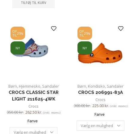
TILFØJ TIL KURV
OP
OP
25%
25%
TIL
TIL
NY
NY
Børn
,
Hjemmesko
,
Sandaler
Børn
,
Kondisko
,
Sandaler
CROCS CLASSIC STAR
CROCS 206991-83A
LIGHT 211625-4WK
Crocs
300.00
kr.
225.00
kr.
Crocs
(inkl. moms)
350.00
kr.
262.50
kr.
(inkl. moms)
Farve
Farve