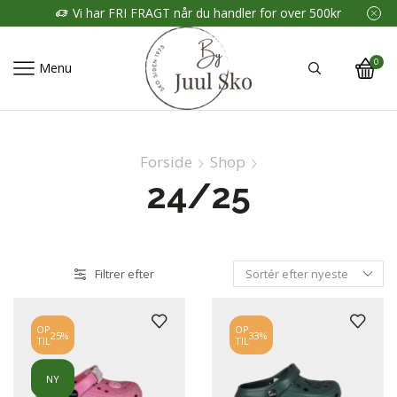
Vi har FRI FRAGT når du handler for over 500kr
0
Menu
Forside
Shop
24/25
Filtrer efter
OP
OP
25%
33%
TIL
TIL
NY