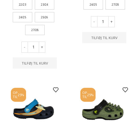
22/23
23/24
24/25
27/28
24/25
25/26
-
+
27/28
TILFØJ TIL KURV
-
+
TILFØJ TIL KURV
OP
OP
25%
25%
TIL
TIL