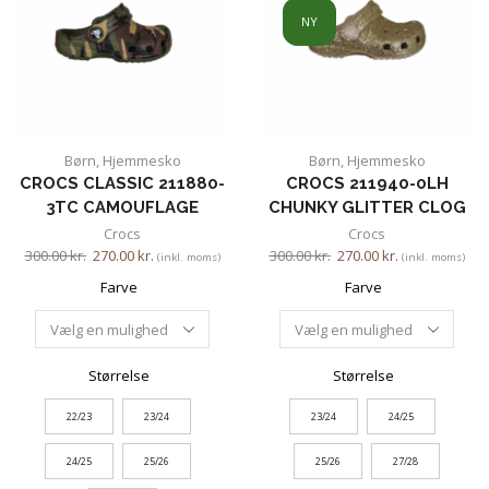
NY
Børn
,
Hjemmesko
Børn
,
Hjemmesko
CROCS CLASSIC 211880-
CROCS 211940-0LH
3TC CAMOUFLAGE
CHUNKY GLITTER CLOG
Crocs
Crocs
300.00
kr.
270.00
kr.
300.00
kr.
270.00
kr.
(inkl. moms)
(inkl. moms)
Farve
Farve
Størrelse
Størrelse
22/23
23/24
23/24
24/25
24/25
25/26
25/26
27/28