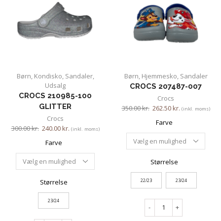
Børn
,
Kondisko
,
Sandaler
,
Børn
,
Hjemmesko
,
Sandaler
Udsalg
CROCS 207487-007
CROCS 210985-100
Crocs
GLITTER
350.00
kr.
262.50
kr.
(inkl. moms)
Crocs
Farve
300.00
kr.
240.00
kr.
(inkl. moms)
Farve
Størrelse
22/23
23/24
Størrelse
23/24
-
+