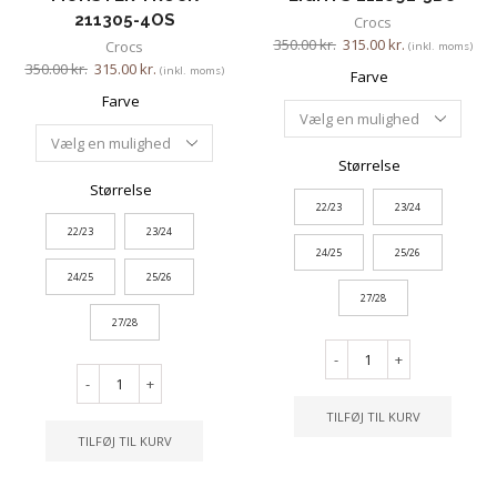
211305-4OS
Crocs
350.00
kr.
315.00
kr.
Crocs
(inkl. moms)
350.00
kr.
315.00
kr.
(inkl. moms)
Farve
Farve
Størrelse
Størrelse
22/23
23/24
22/23
23/24
24/25
25/26
24/25
25/26
27/28
27/28
-
+
-
+
TILFØJ TIL KURV
TILFØJ TIL KURV