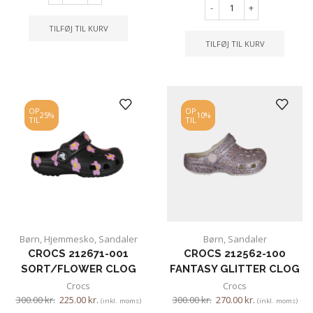
-
+
TILFØJ TIL KURV
TILFØJ TIL KURV
OP
OP
25%
10%
TIL
TIL
Børn
,
Hjemmesko
,
Sandaler
Børn
,
Sandaler
CROCS 212671-001
CROCS 212562-100
SORT/FLOWER CLOG
FANTASY GLITTER CLOG
Crocs
Crocs
300.00
kr.
225.00
kr.
300.00
kr.
270.00
kr.
(inkl. moms)
(inkl. moms)