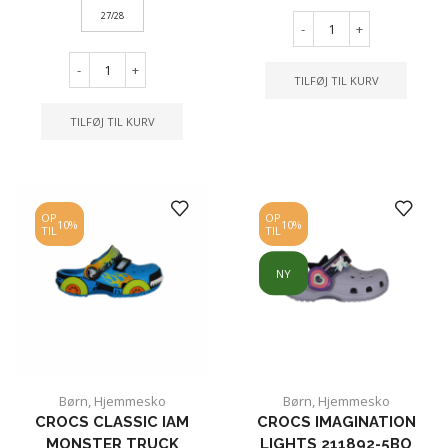
27/28
-
+
-
+
TILFØJ TIL KURV
TILFØJ TIL KURV
OP
OP
10%
10%
TIL
TIL
NY
Børn
,
Hjemmesko
Børn
,
Hjemmesko
CROCS CLASSIC IAM
CROCS IMAGINATION
MONSTER TRUCK
LIGHTS 211892-5BO