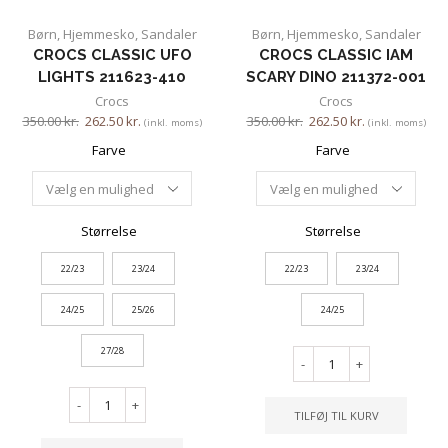
Børn
,
Hjemmesko
,
Sandaler
Børn
,
Hjemmesko
,
Sandaler
CROCS CLASSIC UFO
CROCS CLASSIC IAM
LIGHTS 211623-410
SCARY DINO 211372-001
Crocs
Crocs
350.00
kr.
262.50
kr.
350.00
kr.
262.50
kr.
(inkl. moms)
(inkl. moms)
Farve
Farve
Størrelse
Størrelse
22/23
23/24
22/23
23/24
24/25
25/26
24/25
27/28
-
+
-
+
TILFØJ TIL KURV