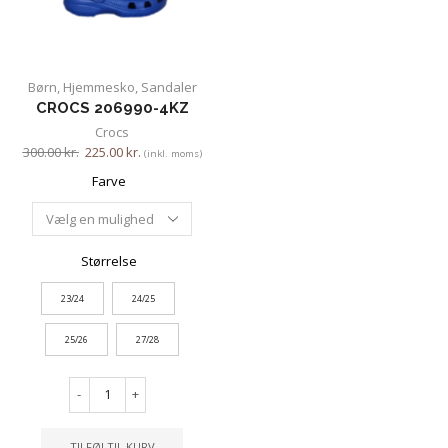
Børn
,
Hjemmesko
,
Sandaler
CROCS 206990-4KZ
Crocs
300.00
kr.
225.00
kr.
(inkl. moms)
Farve
Størrelse
23/24
24/25
25/26
27/28
-
+
TILFØJ TIL KURV