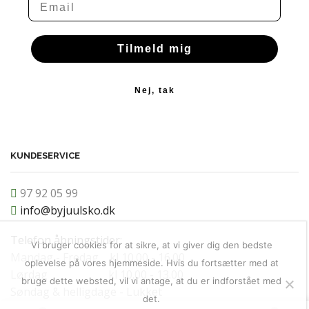
Tilmeld mig
Nej, tak
KUNDESERVICE
97 92 05 99
info@byjuulsko.dk
Telefon åbningstider:
Vi bruger cookies for at sikre, at vi giver dig den bedste
Mandag - Fredag kl 10.00 - 16.00
oplevelse på vores hjemmeside. Hvis du fortsætter med at
Lørdag kl 10.00 - 13.00
bruge dette websted, vil vi antage, at du er indforstået med
Søndag & helligdage - Lukket
det.