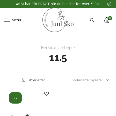
Vi har FRI FRAGT når du handler for over 500kr
0
Menu
Forside
Shop
11.5
Filtrer efter
NY