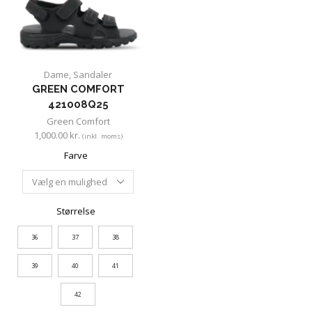
Dame
,
Sandaler
GREEN COMFORT
421008Q25
Green Comfort
1,000.00
kr.
(inkl. moms)
Farve
Størrelse
36
37
38
39
40
41
42