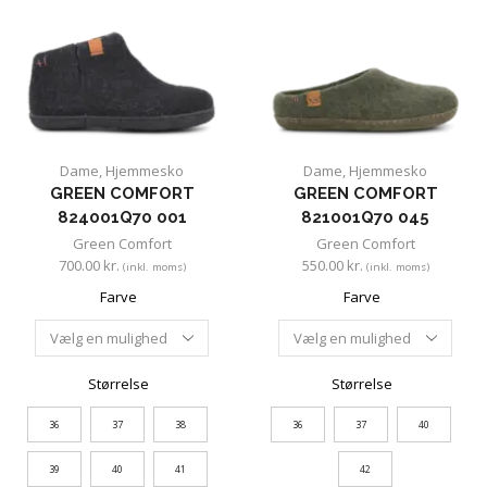
Dame
,
Hjemmesko
Dame
,
Hjemmesko
GREEN COMFORT
GREEN COMFORT
824001Q70 001
821001Q70 045
Green Comfort
Green Comfort
700.00
kr.
550.00
kr.
(inkl. moms)
(inkl. moms)
Farve
Farve
Størrelse
Størrelse
36
37
38
36
37
40
39
40
41
42