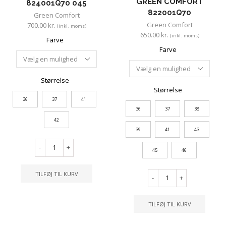
GREEN COMFORT
824001Q70 045
822001Q70
Green Comfort
Green Comfort
700.00
kr.
(inkl. moms)
650.00
kr.
(inkl. moms)
Farve
Farve
Størrelse
Størrelse
36
37
41
36
37
38
42
39
41
43
-
+
45
46
TILFØJ TIL KURV
-
+
TILFØJ TIL KURV