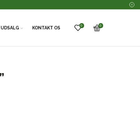
0
0
UDSALG
KONTAKT OS
”