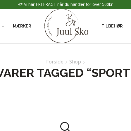
Vi har FRI FRAGT når du handler for over 500kr
N
MÆRKER
TILBEHØR
Forside
Shop
VARER TAGGED “SPORT