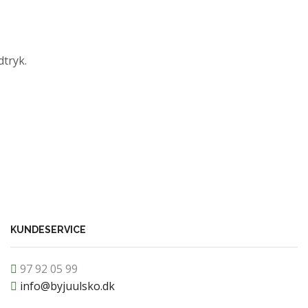
dtryk.
KUNDESERVICE
97 92 05 99
info@byjuulsko.dk