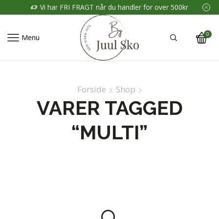
Vi har FRI FRAGT når du handler for over 500kr
0
Menu
Forside
Shop
VARER TAGGED
“MULTI”