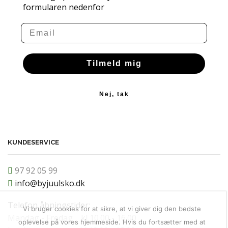
formularen nedenfor
Email
Tilmeld mig
Nej, tak
KUNDESERVICE
97 92 05 99
info@byjuulsko.dk
Telefon åbningstider:
Vi bruger cookies for at sikre, at vi giver dig den bedste
Mandag - Fredag kl 10.00 - 16.00
oplevelse på vores hjemmeside. Hvis du fortsætter med at