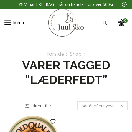
Vi har FRI FRAGT når du handler for over 500kr
0
Menu
Forside
Shop
VARER TAGGED
“LÆDERFEDT”
Filtrer efter