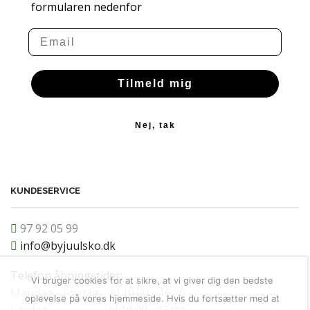
formularen nedenfor
Email
Tilmeld mig
Nej, tak
KUNDESERVICE
97 92 05 99
info@byjuulsko.dk
Telefon åbningstider:
Vi bruger cookies for at sikre, at vi giver dig den bedste
Mandag - Fredag kl 10.00 - 16.00
oplevelse på vores hjemmeside. Hvis du fortsætter med at