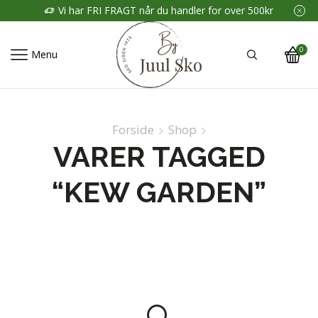
Vi har FRI FRAGT når du handler for over 500kr
0
Menu
Forside
Shop
VARER TAGGED
“KEW GARDEN”