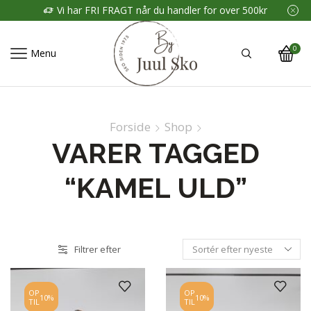
Vi har FRI FRAGT når du handler for over 500kr
0
Menu
Forside
Shop
VARER TAGGED
“KAMEL ULD”
Filtrer efter
OP
OP
10%
10%
TIL
TIL