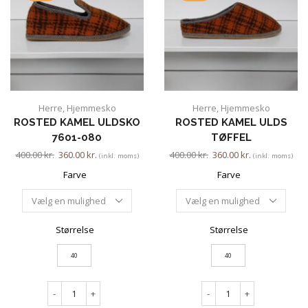
Herre
,
Hjemmesko
Herre
,
Hjemmesko
ROSTED KAMEL ULDSKO
ROSTED KAMEL ULDS
7601-080
TØFFEL
400.00
kr.
360.00
kr.
400.00
kr.
360.00
kr.
(inkl. moms)
(inkl. moms)
Farve
Farve
Størrelse
Størrelse
40
40
-
+
-
+