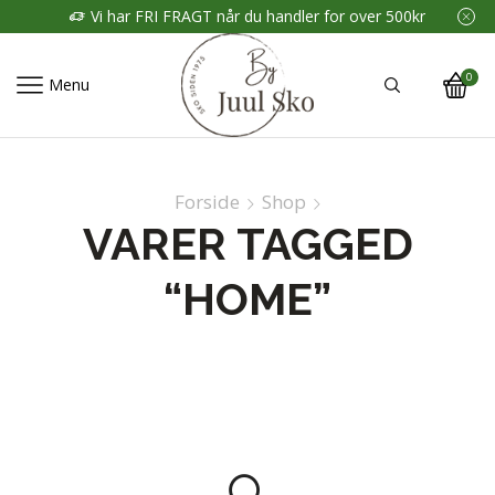
Vi har FRI FRAGT når du handler for over 500kr
0
Menu
Forside
Shop
VARER TAGGED
“HOME”