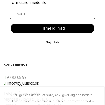
formularen nedenfor
Email
Tilmeld mig
Nej, tak
KUNDESERVICE
97 92 05 99
info@byjuulsko.dk
Telefon åbningstider:
Vi bruger cookies for at sikre, at vi giver dig den bedste
Mandag - Fredag kl 10.00 - 16.00
oplevelse på vores hjemmeside. Hvis du fortsætter med at