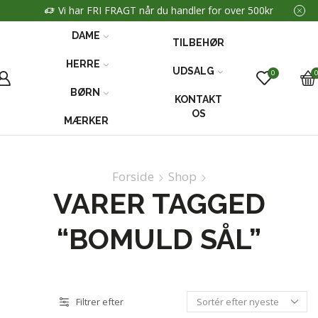
Vi har FRI FRAGT når du handler for over 500kr
DAME
TILBEHØR
HERRE
UDSALG
0
BØRN
KONTAKT
OS
MÆRKER
Forside
Shop
VARER TAGGED
“BOMULD SÅL”
Filtrer efter