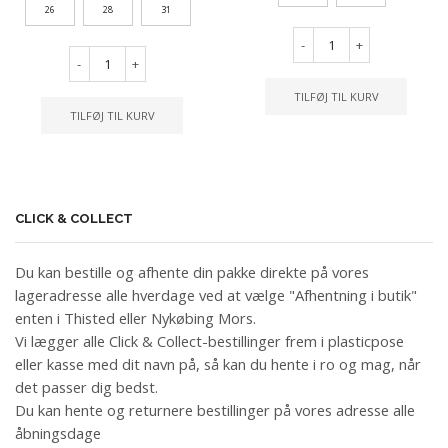
26
28
31
-
+
-
+
TILFØJ TIL KURV
TILFØJ TIL KURV
CLICK & COLLECT
Du kan bestille og afhente din pakke direkte på vores
lageradresse alle hverdage ved at vælge "Afhentning i butik"
enten i Thisted eller Nykøbing Mors.
Vi lægger alle Click & Collect-bestillinger frem i plasticpose
eller kasse med dit navn på, så kan du hente i ro og mag, når
det passer dig bedst.
Du kan hente og returnere bestillinger på vores adresse alle
åbningsdage