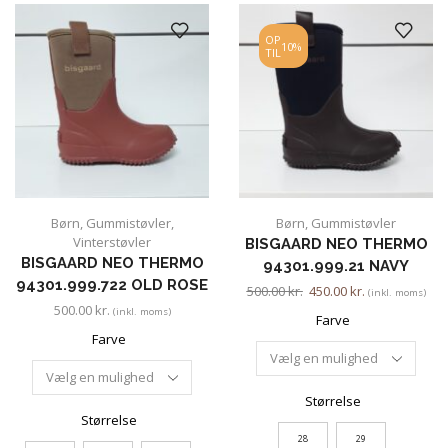
OP
10%
TIL
Børn
,
Gummistøvler
,
Børn
,
Gummistøvler
Vinterstøvler
BISGAARD NEO THERMO
BISGAARD NEO THERMO
94301.999.21 NAVY
94301.999.722 OLD ROSE
500.00
kr.
450.00
kr.
(inkl. moms)
500.00
kr.
(inkl. moms)
Farve
Farve
Størrelse
Størrelse
28
29