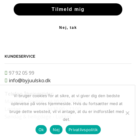
Tilmeld mig
Nej, tak
KUNDESERVICE
97 92 05 99
info@byjuulsko.dk
Telefon åbningstider:
Vi bruger cookies for at sikre, at vi giver dig den bedste
Mandag - Fredag kl 10.00 - 16.00
oplevelse på vores hjemmeside. Hvis du fortsætter med at
Lørdag kl 10.00 - 13.00
bruge dette websted, vil vi antage, at du er indforstået med
Søndag & helligdage - Lukket
det.
Ok
Nej
Privatlivspolitik