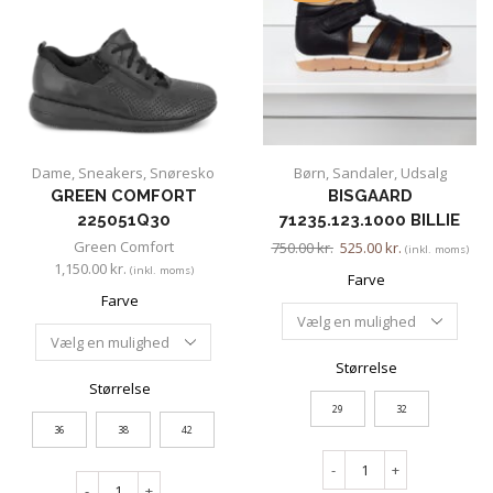
Dame
,
Sneakers
,
Snøresko
Børn
,
Sandaler
,
Udsalg
GREEN COMFORT
BISGAARD
225051Q30
71235.123.1000 BILLIE
Green Comfort
750.00
kr.
525.00
kr.
(inkl. moms)
1,150.00
kr.
(inkl. moms)
Farve
Farve
Størrelse
Størrelse
29
32
36
38
42
-
+
-
+