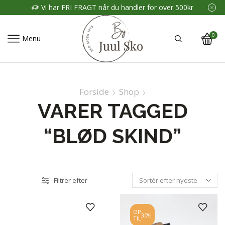
Vi har FRI FRAGT når du handler for over 500kr
0
Menu
Forside
Shop
VARER TAGGED
“BLØD SKIND”
Filtrer efter
OP
30%
TIL