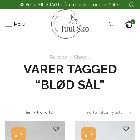
Vi har FRI FRAGT når du handler for over 500kr
0
Menu
Forside
Shop
VARER TAGGED
“BLØD SÅL”
Filtrer efter
OP
OP
30%
10%
TIL
TIL