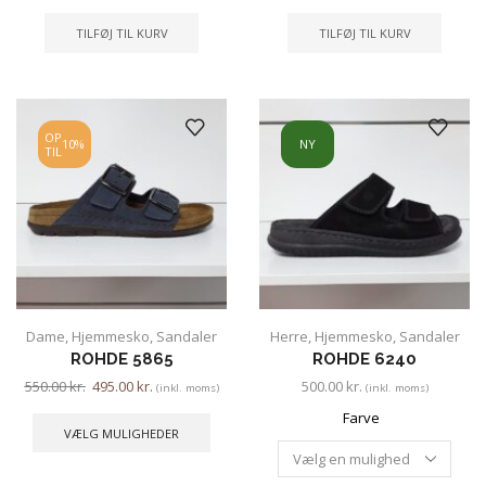
TILFØJ TIL KURV
TILFØJ TIL KURV
OP
10%
NY
TIL
Dame
,
Hjemmesko
,
Sandaler
Herre
,
Hjemmesko
,
Sandaler
ROHDE 5865
ROHDE 6240
550.00
kr.
495.00
kr.
500.00
kr.
(inkl. moms)
(inkl. moms)
Farve
VÆLG MULIGHEDER