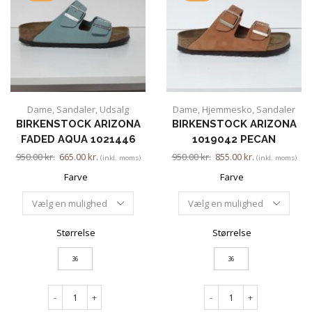
Dame
,
Sandaler
,
Udsalg
Dame
,
Hjemmesko
,
Sandaler
BIRKENSTOCK ARIZONA
BIRKENSTOCK ARIZONA
FADED AQUA 1021446
1019042 PECAN
950.00
kr.
665.00
kr.
950.00
kr.
855.00
kr.
(inkl. moms)
(inkl. moms)
Farve
Farve
Størrelse
Størrelse
36
36
-
+
-
+