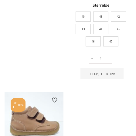
Størrelse
40
41
42
43
44
45
46
47
-
+
TILFØJ TIL KURV
OP
10%
TIL