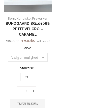
Børn
,
Kondisko
,
Prewalker
BUNDGAARD BG101068
PETIT VELCRO –
CARAMEL
550.00
kr.
495.00
kr.
(inkl. moms)
Farve
Størrelse
24
-
+
TILFØJ TIL KURV