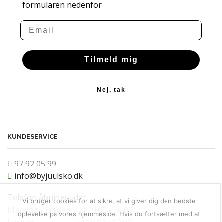
formularen nedenfor
Email
Tilmeld mig
Nej, tak
KUNDESERVICE
97 92 05 99
info@byjuulsko.dk
Telefon åbningstider:
Vi bruger cookies for at sikre, at vi giver dig den bedste
Mandag - Fredag kl 10.00 - 16.00
oplevelse på vores hjemmeside. Hvis du fortsætter med at