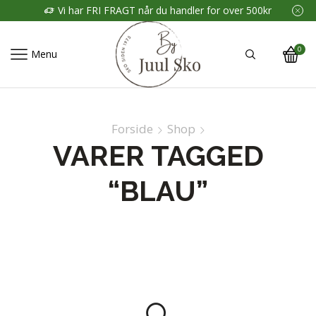
Vi har FRI FRAGT når du handler for over 500kr
0
Menu
Forside
Shop
VARER TAGGED
“BLAU”