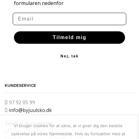
formularen nedenfor
Email
Tilmeld mig
Nej, tak
KUNDESERVICE
97 92 05 99
info@byjuulsko.dk
Telefon åbningstider:
Vi bruger cookies for at sikre, at vi giver dig den bedste
Mandag - Fredag kl 10.00 - 16.00
oplevelse på vores hjemmeside. Hvis du fortsætter med at