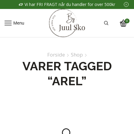
Vi har FRI FRAGT når du handler for over 500kr
0
Menu
Forside
Shop
VARER TAGGED
“AREL”