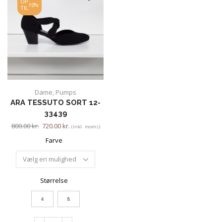
OP
10%
TIL
Dame
,
Pumps
ARA TESSUTO SORT 12-
33439
800.00
kr.
720.00
kr.
(inkl. moms)
Farve
Størrelse
4
8