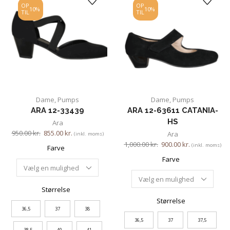
OP
OP
10%
10%
TIL
TIL
Dame
,
Pumps
Dame
,
Pumps
ARA 12-33439
ARA 12-63611 CATANIA-
HS
Ara
950.00
kr.
855.00
kr.
Ara
(inkl. moms)
1,000.00
kr.
900.00
kr.
(inkl. moms)
Farve
Farve
Størrelse
Størrelse
36,5
37
38
36,5
37
37,5
38,5
40
41