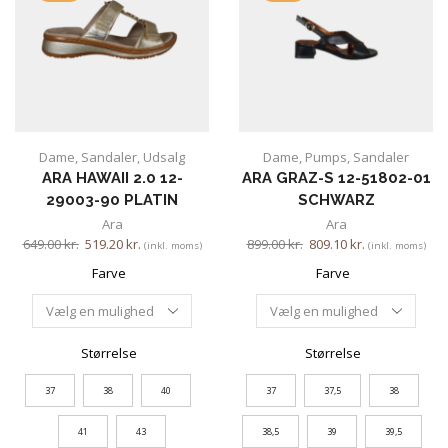
Dame
,
Sandaler
,
Udsalg
Dame
,
Pumps
,
Sandaler
ARA HAWAII 2.0 12-
ARA GRAZ-S 12-51802-01
29003-90 PLATIN
SCHWARZ
Ara
Ara
649.00
kr.
519.20
kr.
899.00
kr.
809.10
kr.
(inkl. moms)
(inkl. moms)
Farve
Farve
Størrelse
Størrelse
37
38
40
37
37,5
38
41
43
38,5
39
39,5