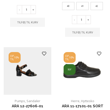
40
41
42
-
+
-
+
TILFØJ TIL KURV
TILFØJ TIL KURV
OP
OP
10%
10%
TIL
TIL
NY
Pumps
,
Sandaler
Herre
,
Hyttesko
ARA 12-27606-01
ARA 11-17101-01 SORT