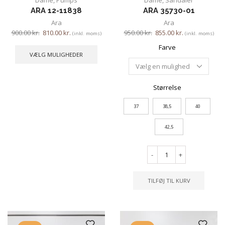
Dame
,
Pumps
Dame
,
Sandaler
ARA 12-11838
ARA 35730-01
Ara
Ara
900.00
kr.
810.00
kr.
950.00
kr.
855.00
kr.
(inkl. moms)
(inkl. moms)
Farve
VÆLG MULIGHEDER
Størrelse
37
38,5
40
42,5
-
+
TILFØJ TIL KURV