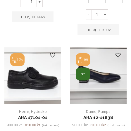
-
+
-
+
TILFØJ TIL KURV
TILFØJ TIL KURV
OP
OP
10%
10%
TIL
TIL
NY
Herre
,
Hyttesko
Dame
,
Pumps
ARA 17101-01
ARA 12-11838
900.00
kr.
810.00
kr.
900.00
kr.
810.00
kr.
(inkl. moms)
(inkl. moms)