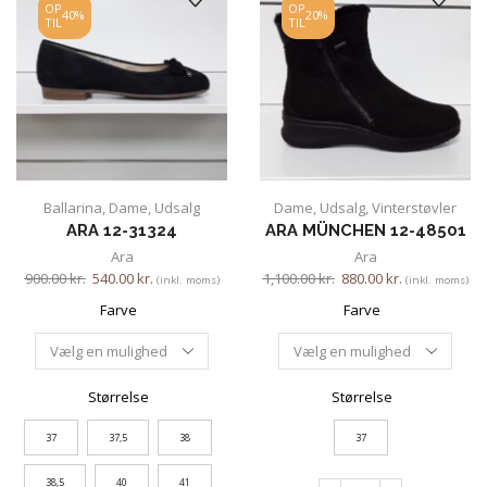
OP
OP
40%
20%
TIL
TIL
Ballarina
,
Dame
,
Udsalg
Dame
,
Udsalg
,
Vinterstøvler
ARA 12-31324
ARA MÜNCHEN 12-48501
Ara
Ara
900.00
kr.
540.00
kr.
1,100.00
kr.
880.00
kr.
(inkl. moms)
(inkl. moms)
Farve
Farve
Størrelse
Størrelse
37
37,5
38
37
38,5
40
41