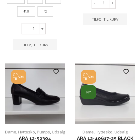
-
+
41,5
42
TILFØJ TIL KURV
-
+
TILFØJ TIL KURV
OP
OP
50%
50%
TIL
TIL
NY
Dame
,
Hyttesko
,
Pumps
,
Udsalg
Dame
,
Hyttesko
,
Udsalg
ARA 12-52304
ARA 12-40617-25 BLACK