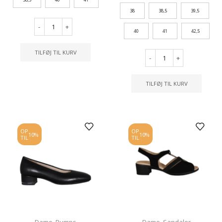
38
38,5
39,5
-
+
40
41
42,5
TILFØJ TIL KURV
-
+
TILFØJ TIL KURV
OP
OP
10%
10%
TIL
TIL