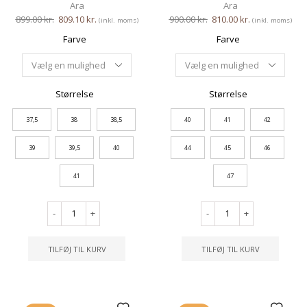
Ara
Ara
899.00
kr.
809.10
kr.
900.00
kr.
810.00
kr.
(inkl. moms)
(inkl. moms)
Farve
Farve
Størrelse
Størrelse
37,5
38
38,5
40
41
42
39
39,5
40
44
45
46
41
47
-
+
-
+
TILFØJ TIL KURV
TILFØJ TIL KURV