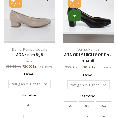
OP
OP
20%
10%
TIL
TIL
NY
Dame
,
Pumps
,
Udsalg
Dame
,
Pumps
ARA 12-21838
ARA ORLY HIGH SOFT 12-
13436
Ara
900.00
kr.
720.00
kr.
900.00
kr.
810.00
kr.
(inkl. moms)
(inkl. moms)
Farve
Farve
Størrelse
Størrelse
40
38
38,5
39,5
40
41
42