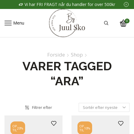
Vi har FRI FRAGT når du handler for over 500kr
0
Menu
Forside
Shop
VARER TAGGED
“ARA”
Filtrer efter
OP
OP
20%
10%
TIL
TIL