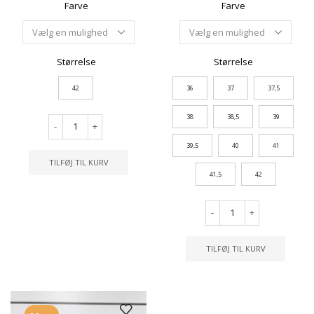
Farve
Farve
Størrelse
Størrelse
42
36
37
37,5
38
38,5
39
-
+
39,5
40
41
TILFØJ TIL KURV
41,5
42
-
+
TILFØJ TIL KURV